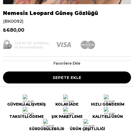
Nemesis Leopard Güneş Gözlüğü
(BK0092)
₺680,00
Favorilere Ekle
GÜVENLİ ALIŞVERİŞ
KOLAY İADE
HIZLI GÖNDERİM
TAKSİTLİ ÖDEME
ŞIK PAKETLEME
KALİTELİ ÜRÜN
SÜRDÜRÜLEBİLİR
ÜRÜN ÇEŞİTLİLİĞİ