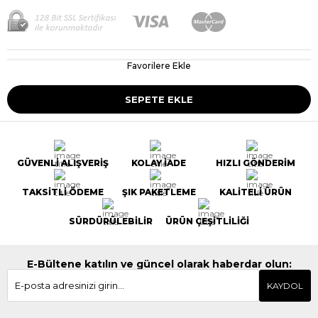
Favorilere Ekle
GÜVENLİ ALIŞVERİŞ
KOLAY İADE
HIZLI GÖNDERİM
TAKSİTLİ ÖDEME
ŞIK PAKETLEME
KALİTELİ ÜRÜN
SÜRDÜRÜLEBİLİR
ÜRÜN ÇEŞİTLİLİĞİ
E-Bültene katılın ve güncel olarak haberdar olun:
KAYDOL