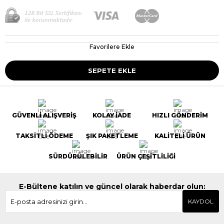
Favorilere Ekle
GÜVENLİ ALIŞVERİŞ
KOLAY İADE
HIZLI GÖNDERİM
TAKSİTLİ ÖDEME
ŞIK PAKETLEME
KALİTELİ ÜRÜN
SÜRDÜRÜLEBİLİR
ÜRÜN ÇEŞİTLİLİĞİ
E-Bültene katılın ve güncel olarak haberdar olun:
KAYDOL