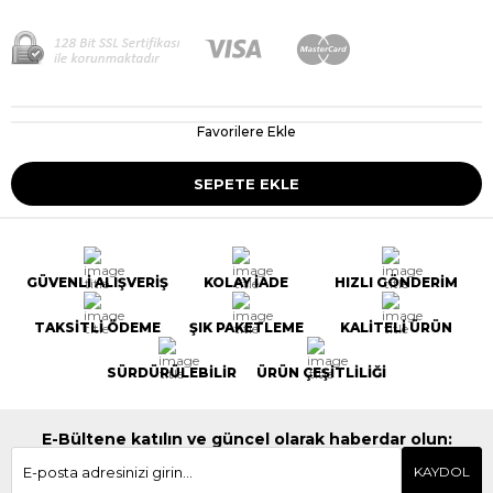
Favorilere Ekle
GÜVENLİ ALIŞVERİŞ
KOLAY İADE
HIZLI GÖNDERİM
TAKSİTLİ ÖDEME
ŞIK PAKETLEME
KALİTELİ ÜRÜN
SÜRDÜRÜLEBİLİR
ÜRÜN ÇEŞİTLİLİĞİ
E-Bültene katılın ve güncel olarak haberdar olun:
KAYDOL