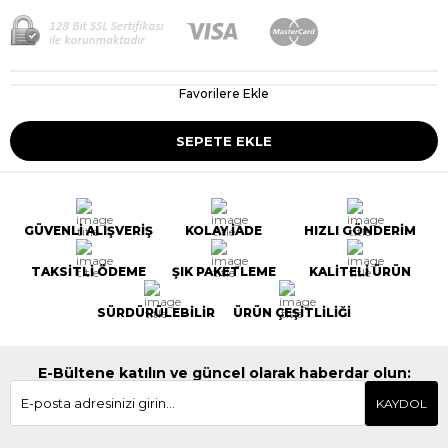
Favorilere Ekle
GÜVENLİ ALIŞVERİŞ
KOLAY İADE
HIZLI GÖNDERİM
TAKSİTLİ ÖDEME
ŞIK PAKETLEME
KALİTELİ ÜRÜN
SÜRDÜRÜLEBİLİR
ÜRÜN ÇEŞİTLİLİĞİ
E-Bültene katılın ve güncel olarak haberdar olun:
KAYDOL