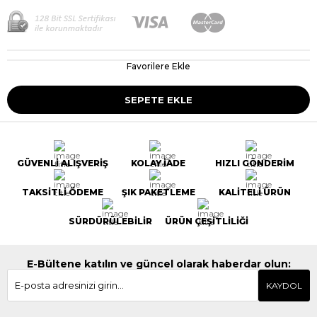
Favorilere Ekle
GÜVENLİ ALIŞVERİŞ
KOLAY İADE
HIZLI GÖNDERİM
TAKSİTLİ ÖDEME
ŞIK PAKETLEME
KALİTELİ ÜRÜN
SÜRDÜRÜLEBİLİR
ÜRÜN ÇEŞİTLİLİĞİ
E-Bültene katılın ve güncel olarak haberdar olun:
KAYDOL