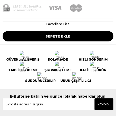
Favorilere Ekle
GÜVENLİ ALIŞVERİŞ
KOLAY İADE
HIZLI GÖNDERİM
TAKSİTLİ ÖDEME
ŞIK PAKETLEME
KALİTELİ ÜRÜN
SÜRDÜRÜLEBİLİR
ÜRÜN ÇEŞİTLİLİĞİ
E-Bültene katılın ve güncel olarak haberdar olun:
KAYDOL