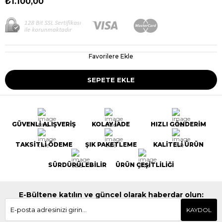
₺1.100,00
Favorilere Ekle
GÜVENLİ ALIŞVERİŞ
KOLAY İADE
HIZLI GÖNDERİM
TAKSİTLİ ÖDEME
ŞIK PAKETLEME
KALİTELİ ÜRÜN
SÜRDÜRÜLEBİLİR
ÜRÜN ÇEŞİTLİLİĞİ
E-Bültene katılın ve güncel olarak haberdar olun:
KAYDOL