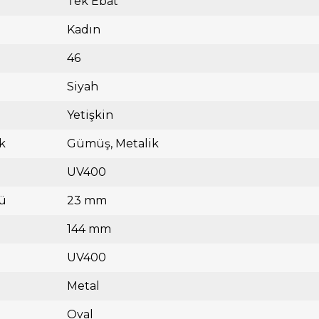
Tek Ebat
Kadın
46
Siyah
Yetişkin
k
Gümüş
Metalik
UV400
ü
23 mm
144 mm
UV400
Metal
Oval