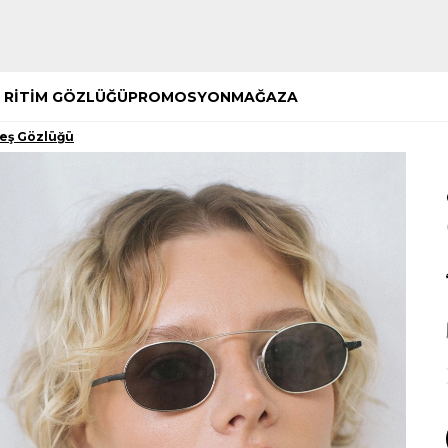
Hemen Keşfet
Hemen Keşfet
 RİTİM GÖZLÜĞÜ
PROMOSYON
MAĞAZA
neş Gözlüğü