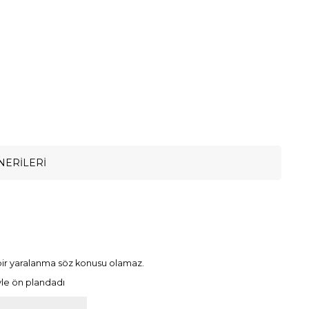
NERILERI
 bir yaralanma söz konusu olamaz.
iyle ön plandadı