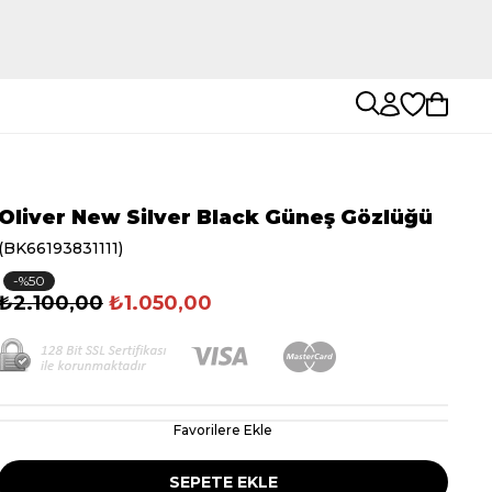
Oliver New Silver Black Güneş Gözlüğü
(BK66193831111)
50
₺2.100,00
₺1.050,00
Favorilere Ekle