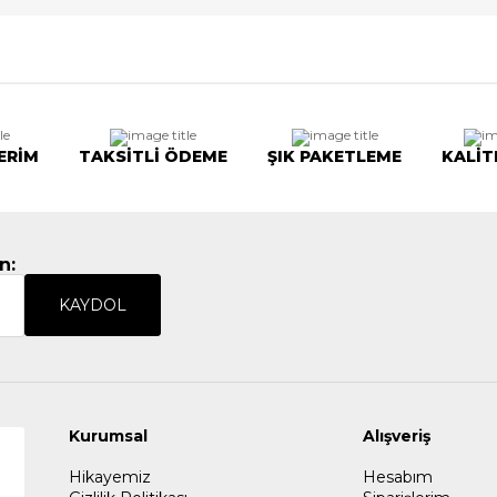
ERİM
TAKSİTLİ ÖDEME
ŞIK PAKETLEME
KALİT
n:
KAYDOL
Kurumsal
Alışveriş
Hikayemiz
Hesabım