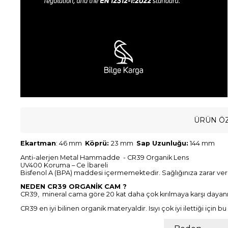
ÜRÜN ÖZ
Ekartman
: 46 mm
Köprü:
23 mm
Sap Uzunluğu:
144 mm
Anti-alerjen Metal Hammadde - CR39 Organik Lens
UV400 Koruma – Ce İbareli
Bisfenol A (BPA) maddesi içermemektedir. Sağlığınıza zarar ve
NEDEN CR39 ORGANİK CAM ?
CR39, mineral cama göre 20 kat daha çok kırılmaya karşı dayanık
CR39 en iyi bilinen organik materyaldir. Isıyı çok iyi ilettiği içi