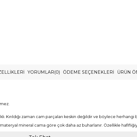
ELLIKLERI
YORUMLAR
(0)
ÖDEME SEÇENEKLERI
ÜRÜN Ö
rmez.
lı. Kırıldığı zaman cam parçaları keskin değildir ve böylece herhangi
n bu materyal mineral cama göre çok daha az buharlanır. Özellikle hafifliğ