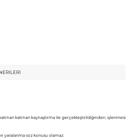
NERILERI
katman katman kaynaştırma ile gerçekleştirildiğinden, işlenmesi
 bir yaralanma söz konusu olamaz.