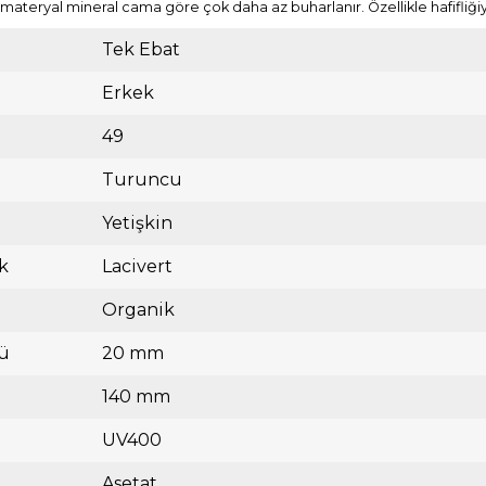
n bu materyal mineral cama göre çok daha az buharlanır. Özellikle hafifliği
Tek Ebat
Erkek
49
Turuncu
Yetişkin
k
Lacivert
Organik
ü
20 mm
140 mm
UV400
Asetat