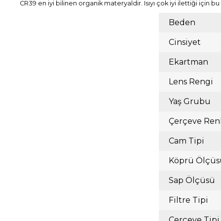
CR39 en iyi bilinen organik materyaldir. Isıyı çok iyi ilettiği içi
Beden
Cinsiyet
Ekartman
Lens Rengi
Yaş Grubu
Çerçeve Ren
Cam Tipi
Köprü Ölçüs
Sap Ölçüsü
Filtre Tipi
Çerçeve Tipi