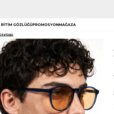
Hemen Keşfet
Hemen Keşfet
 RİTİM GÖZLÜĞÜ
PROMOSYON
MAĞAZA
Gözlüğü