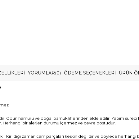
ELLIKLERI
YORUMLAR
(0)
ÖDEME SEÇENEKLERI
ÜRÜN Ö
m
rmez.
dir. Odun hamuru ve doğal pamuk liflerinden elde edilir. Yapım süreci 
r. Herhangi bir alerjen durumu içermez ve çevre dostudur.
lı. Kırıldığı zaman cam parçaları keskin değildir ve böylece herhangi