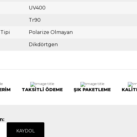
UV400
Tr90
 Tipi
Polarize Olmayan
Dikdörtgen
ERİM
TAKSİTLİ ÖDEME
ŞIK PAKETLEME
KALİT
n:
KAYDOL