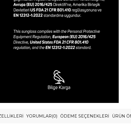
ELLIKLERI
YORUMLAR
(0)
ÖDEME SEÇENEKLERI
ÜRÜN Ö