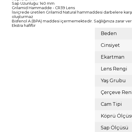
Sap Uzunluğu: 140 mm
Grilamid Hammadde - CR39 Lens
İsviçrede üretilen Grilamid Natural hammaddesi darbelere karşı d
oluşturmaz
Bisfenol A (BPA) maddesi içermemektedir. Sağlığınıza zarar ve
Ekstra hafiftir
Beden
Cinsiyet
Ekartman
Lens Rengi
Yaş Grubu
Çerçeve Ren
Cam Tipi
Köprü Ölçüs
Sap Ölçüsü