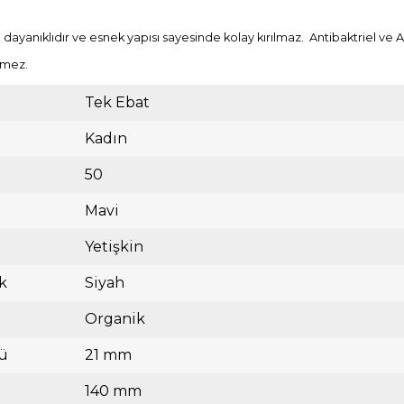
ayanıklıdır ve esnek yapısı sayesinde kolay kırılmaz. Antibaktriel ve An
rmez.
Tek Ebat
Kadın
50
Mavi
Yetişkin
k
Siyah
Organik
ü
21 mm
140 mm