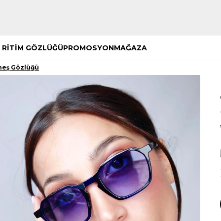
Hemen Keşfet
Hemen Keşfet
 RİTİM GÖZLÜĞÜ
PROMOSYON
MAĞAZA
neş Gözlüğü