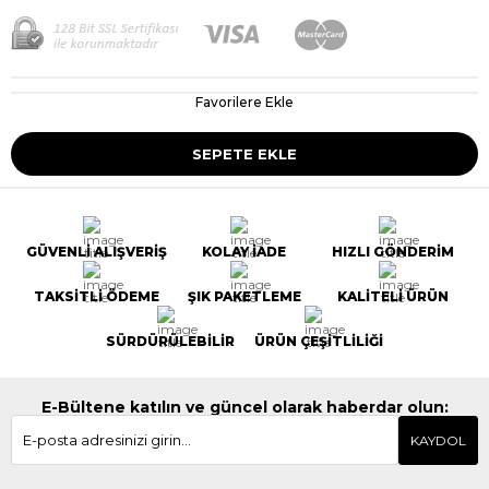
Favorilere Ekle
GÜVENLİ ALIŞVERİŞ
KOLAY İADE
HIZLI GÖNDERİM
TAKSİTLİ ÖDEME
ŞIK PAKETLEME
KALİTELİ ÜRÜN
SÜRDÜRÜLEBİLİR
ÜRÜN ÇEŞİTLİLİĞİ
E-Bültene katılın ve güncel olarak haberdar olun:
KAYDOL