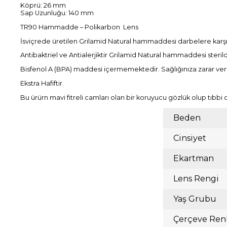
Köprü: 26 mm
Sap Uzunluğu: 140 mm
TR90 Hammadde – Polikarbon Lens
İsviçrede üretilen Grilamid Natural hammaddesi darbelere karşı 
Antibaktriel ve Antialerjiktir Grilamid Natural hammaddesi steril
Bisfenol A (BPA) maddesi içermemektedir. Sağlığınıza zarar ve
Ekstra Hafiftir.
Bu ürürn mavi fitreli camları olan bir koruyucu gözlük olup tıbbi 
Beden
Cinsiyet
Ekartman
Lens Rengi
Yaş Grubu
Çerçeve Ren