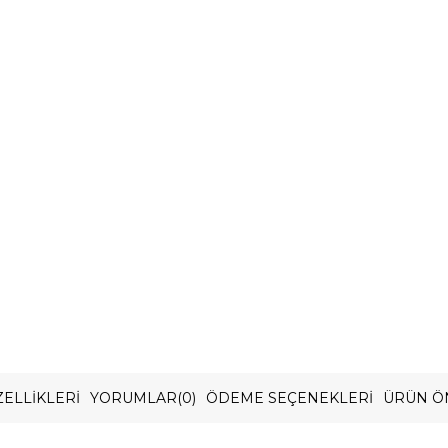
ELLIKLERI
YORUMLAR
(0)
ÖDEME SEÇENEKLERI
ÜRÜN Ö