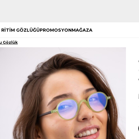
Hemen Keşfet
Hemen Keşfet
 RİTİM GÖZLÜĞÜ
PROMOSYON
MAĞAZA
u Gözlük