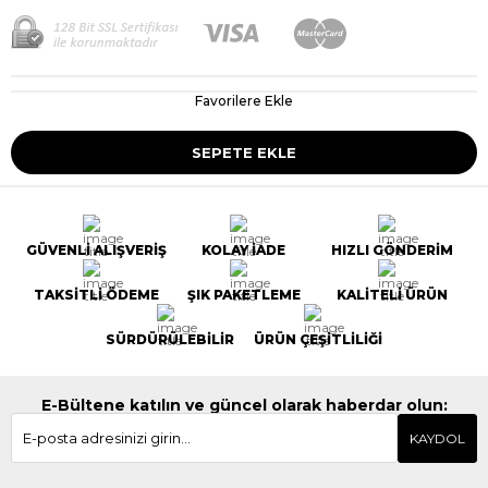
Favorilere Ekle
GÜVENLİ ALIŞVERİŞ
KOLAY İADE
HIZLI GÖNDERİM
TAKSİTLİ ÖDEME
ŞIK PAKETLEME
KALİTELİ ÜRÜN
SÜRDÜRÜLEBİLİR
ÜRÜN ÇEŞİTLİLİĞİ
E-Bültene katılın ve güncel olarak haberdar olun:
KAYDOL