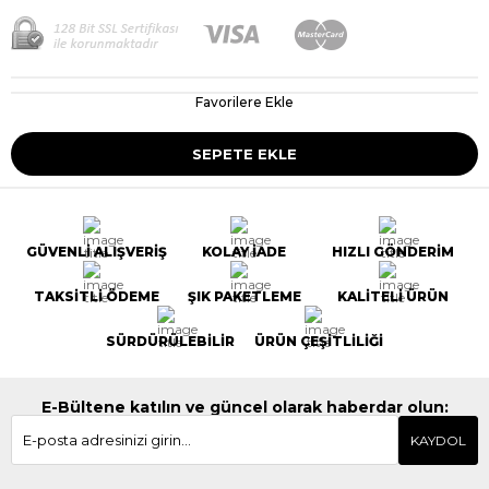
Favorilere Ekle
GÜVENLİ ALIŞVERİŞ
KOLAY İADE
HIZLI GÖNDERİM
TAKSİTLİ ÖDEME
ŞIK PAKETLEME
KALİTELİ ÜRÜN
SÜRDÜRÜLEBİLİR
ÜRÜN ÇEŞİTLİLİĞİ
E-Bültene katılın ve güncel olarak haberdar olun:
KAYDOL