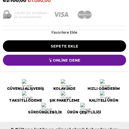
₺2.100,00
₺1.050,00
Favorilere Ekle
ONLİNE DENE
GÜVENLİ ALIŞVERİŞ
KOLAY İADE
HIZLI GÖNDERİM
TAKSİTLİ ÖDEME
ŞIK PAKETLEME
KALİTELİ ÜRÜN
SÜRDÜRÜLEBİLİR
ÜRÜN ÇEŞİTLİLİĞİ