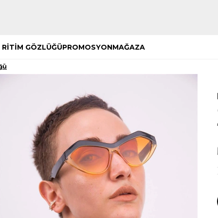
Hemen Keşfet
Hemen Keşfet
 RİTİM GÖZLÜĞÜ
PROMOSYON
MAĞAZA
ğü