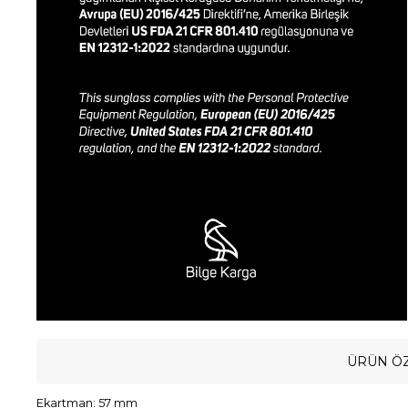
ÜRÜN ÖZ
Ekartman: 57 mm