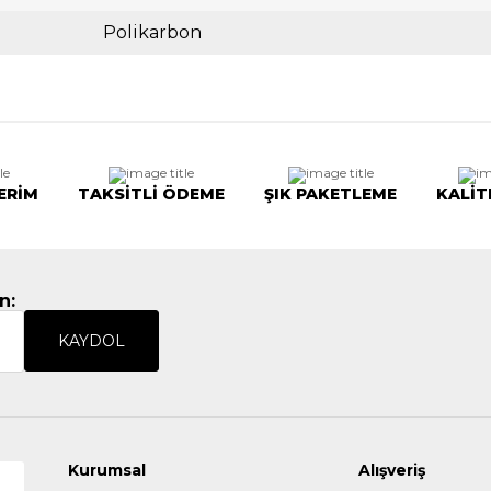
Polikarbon
ERİM
TAKSİTLİ ÖDEME
ŞIK PAKETLEME
KALİT
n:
KAYDOL
Kurumsal
Alışveriş