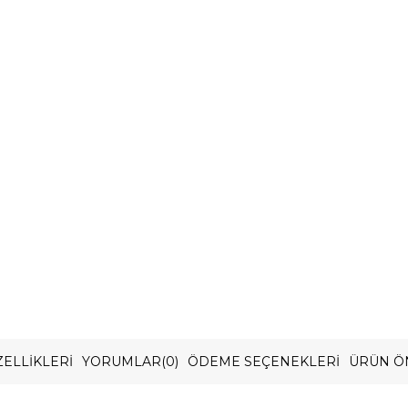
ELLIKLERI
YORUMLAR
(0)
ÖDEME SEÇENEKLERI
ÜRÜN Ö