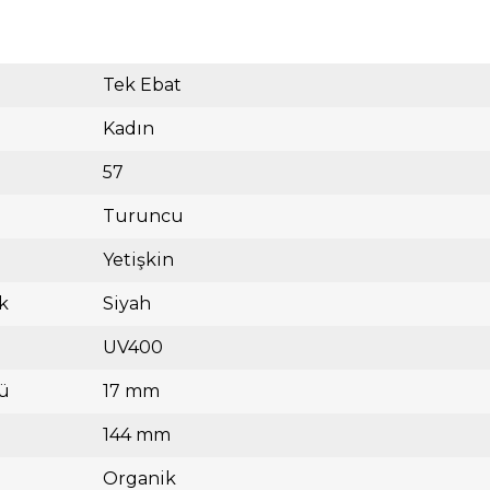
Tek Ebat
Kadın
57
Turuncu
Yetişkin
k
Siyah
UV400
ü
17 mm
144 mm
Organik