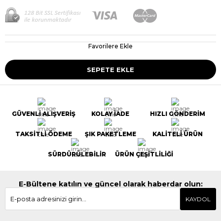
Favorilere Ekle
GÜVENLİ ALIŞVERİŞ
KOLAY İADE
HIZLI GÖNDERİM
TAKSİTLİ ÖDEME
ŞIK PAKETLEME
KALİTELİ ÜRÜN
SÜRDÜRÜLEBİLİR
ÜRÜN ÇEŞİTLİLİĞİ
E-Bültene katılın ve güncel olarak haberdar olun:
KAYDOL