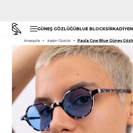
GÜNEŞ GÖZLÜĞÜ
BLUE BLOCK
SİRKADİYEN
Anasayfa
Kadın Gözlük
Paula Cow Blue Güneş Göz