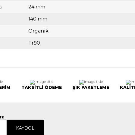
ü
24 mm
140 mm
Organik
Tr90
ERİM
TAKSİTLİ ÖDEME
ŞIK PAKETLEME
KALİT
n:
KAYDOL