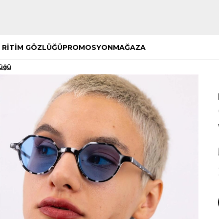
Hemen Keşfet
Hemen Keşfet
 RİTİM GÖZLÜĞÜ
PROMOSYON
MAĞAZA
lüğü