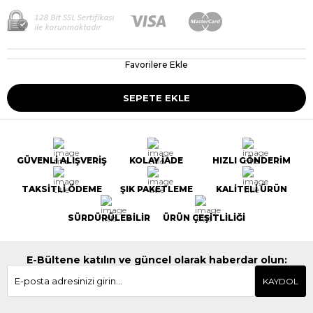
Favorilere Ekle
GÜVENLİ ALIŞVERİŞ
KOLAY İADE
HIZLI GÖNDERİM
TAKSİTLİ ÖDEME
ŞIK PAKETLEME
KALİTELİ ÜRÜN
SÜRDÜRÜLEBİLİR
ÜRÜN ÇEŞİTLİLİĞİ
E-Bültene katılın ve güncel olarak haberdar olun:
KAYDOL