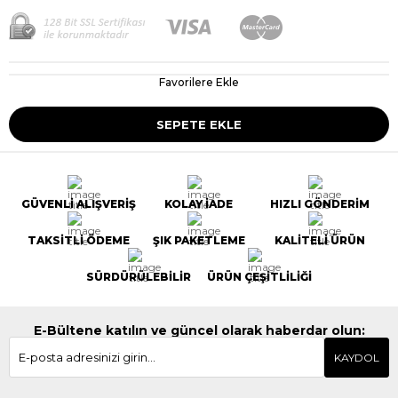
Favorilere Ekle
GÜVENLİ ALIŞVERİŞ
KOLAY İADE
HIZLI GÖNDERİM
TAKSİTLİ ÖDEME
ŞIK PAKETLEME
KALİTELİ ÜRÜN
SÜRDÜRÜLEBİLİR
ÜRÜN ÇEŞİTLİLİĞİ
E-Bültene katılın ve güncel olarak haberdar olun:
KAYDOL