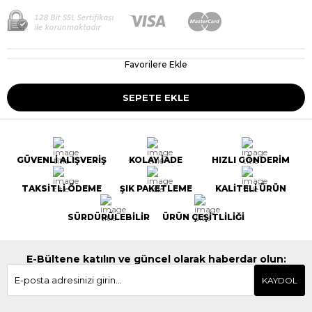
Favorilere Ekle
GÜVENLİ ALIŞVERİŞ
KOLAY İADE
HIZLI GÖNDERİM
TAKSİTLİ ÖDEME
ŞIK PAKETLEME
KALİTELİ ÜRÜN
SÜRDÜRÜLEBİLİR
ÜRÜN ÇEŞİTLİLİĞİ
E-Bültene katılın ve güncel olarak haberdar olun:
KAYDOL