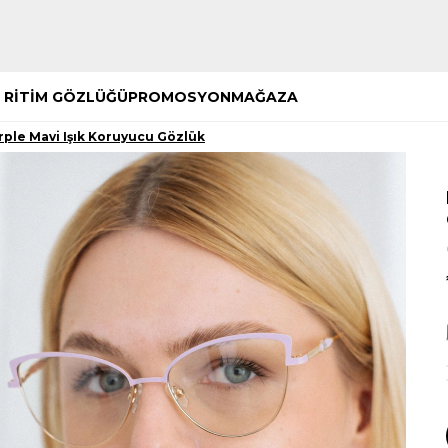
Hemen Keşfet
Hemen Keşfet
 RİTİM GÖZLÜĞÜ
PROMOSYON
MAĞAZA
rple Mavi Işık Koruyucu Gözlük