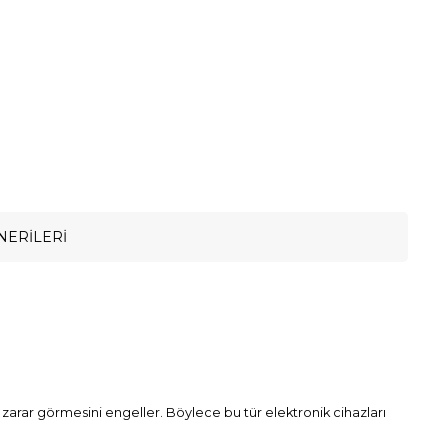
NERILERI
zin zarar görmesini engeller. Böylece bu tür elektronik cihazları