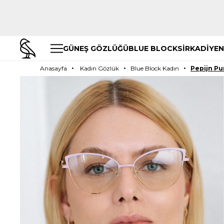
GÜNEŞ GÖZLÜĞÜ
BLUE BLOCK
SİRKADİYEN
Anasayfa
Kadın Gözlük
Blue Block Kadın
Pepijn Pu