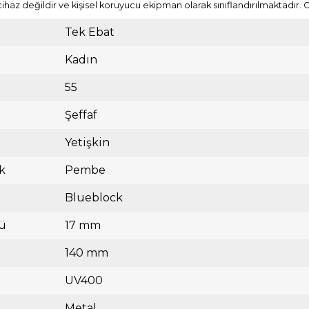
cihaz değildir ve kişisel koruyucu ekipman olarak sınıflandırılmaktadır. 
Tek Ebat
Kadın
55
Şeffaf
Yetişkin
k
Pembe
Blueblock
ü
17 mm
140 mm
UV400
Metal