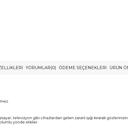
ELLIKLERI
YORUMLAR
(0)
ÖDEME SEÇENEKLERI
ÜRÜN Ö
rmez.
gisayar, televizyon gibi cihazlardan gelen zararlı ışığı kırarak gözlerini
 olumlu yönde etkiler.