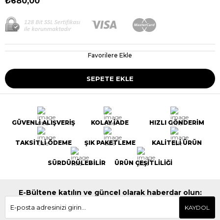
₺680,00
Favorilere Ekle
GÜVENLİ ALIŞVERİŞ
KOLAY İADE
HIZLI GÖNDERİM
TAKSİTLİ ÖDEME
ŞIK PAKETLEME
KALİTELİ ÜRÜN
SÜRDÜRÜLEBİLİR
ÜRÜN ÇEŞİTLİLİĞİ
E-Bültene katılın ve güncel olarak haberdar olun:
KAYDOL