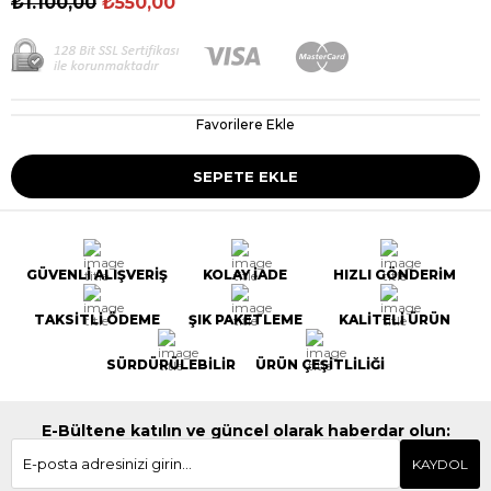
₺1.100,00
₺550,00
Favorilere Ekle
GÜVENLİ ALIŞVERİŞ
KOLAY İADE
HIZLI GÖNDERİM
TAKSİTLİ ÖDEME
ŞIK PAKETLEME
KALİTELİ ÜRÜN
SÜRDÜRÜLEBİLİR
ÜRÜN ÇEŞİTLİLİĞİ
E-Bültene katılın ve güncel olarak haberdar olun:
KAYDOL