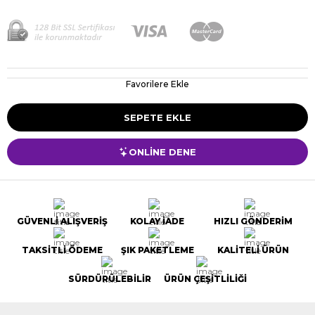
Favorilere Ekle
ONLİNE DENE
GÜVENLİ ALIŞVERİŞ
KOLAY İADE
HIZLI GÖNDERİM
TAKSİTLİ ÖDEME
ŞIK PAKETLEME
KALİTELİ ÜRÜN
SÜRDÜRÜLEBİLİR
ÜRÜN ÇEŞİTLİLİĞİ