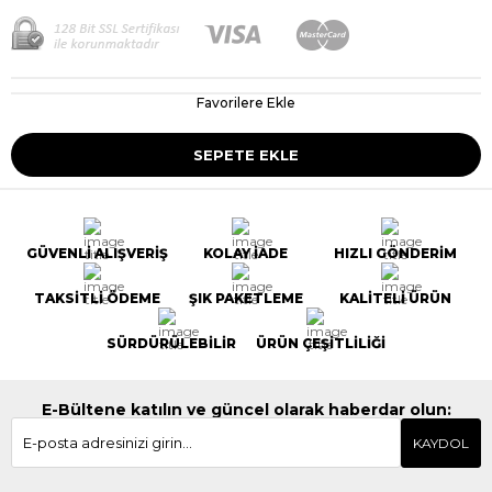
Favorilere Ekle
GÜVENLİ ALIŞVERİŞ
KOLAY İADE
HIZLI GÖNDERİM
TAKSİTLİ ÖDEME
ŞIK PAKETLEME
KALİTELİ ÜRÜN
SÜRDÜRÜLEBİLİR
ÜRÜN ÇEŞİTLİLİĞİ
E-Bültene katılın ve güncel olarak haberdar olun:
KAYDOL