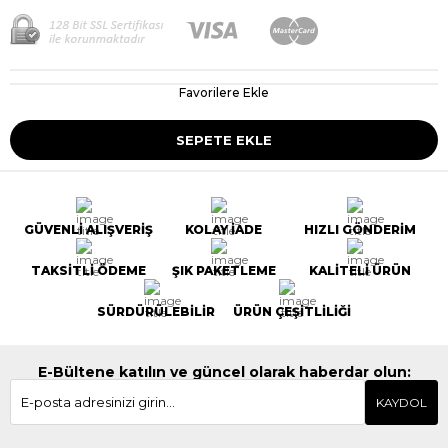
Favorilere Ekle
GÜVENLİ ALIŞVERİŞ
KOLAY İADE
HIZLI GÖNDERİM
TAKSİTLİ ÖDEME
ŞIK PAKETLEME
KALİTELİ ÜRÜN
SÜRDÜRÜLEBİLİR
ÜRÜN ÇEŞİTLİLİĞİ
E-Bültene katılın ve güncel olarak haberdar olun:
KAYDOL