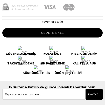
Favorilere Ekle
GÜVENLİ ALIŞVERİŞ
KOLAY İADE
HIZLI GÖNDERİM
TAKSİTLİ ÖDEME
ŞIK PAKETLEME
KALİTELİ ÜRÜN
SÜRDÜRÜLEBİLİR
ÜRÜN ÇEŞİTLİLİĞİ
E-Bültene katılın ve güncel olarak haberdar olun:
KAYDOL