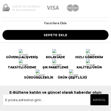
Favorilere Ekle
GÜVENLİ ALIŞVERİŞ
KOLAY İADE
HIZLI GÖNDERİM
TAKSİTLİ ÖDEME
ŞIK PAKETLEME
KALİTELİ ÜRÜN
SÜRDÜRÜLEBİLİR
ÜRÜN ÇEŞİTLİLİĞİ
E-Bültene katılın ve güncel olarak haberdar olun:
KAYDOL