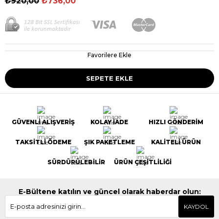
₺920,00
₺736,00
Favorilere Ekle
GÜVENLİ ALIŞVERİŞ
KOLAY İADE
HIZLI GÖNDERİM
TAKSİTLİ ÖDEME
ŞIK PAKETLEME
KALİTELİ ÜRÜN
SÜRDÜRÜLEBİLİR
ÜRÜN ÇEŞİTLİLİĞİ
E-Bültene katılın ve güncel olarak haberdar olun:
KAYDOL