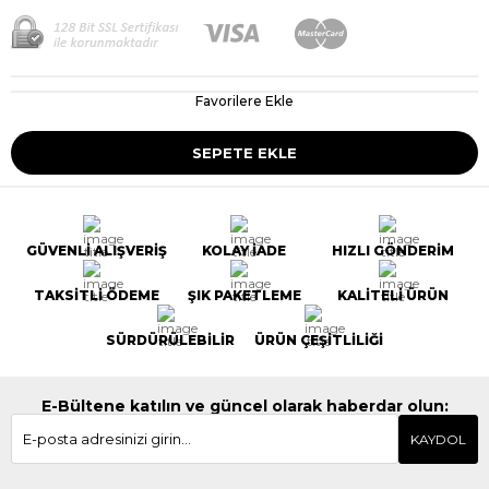
Favorilere Ekle
GÜVENLİ ALIŞVERİŞ
KOLAY İADE
HIZLI GÖNDERİM
TAKSİTLİ ÖDEME
ŞIK PAKETLEME
KALİTELİ ÜRÜN
SÜRDÜRÜLEBİLİR
ÜRÜN ÇEŞİTLİLİĞİ
E-Bültene katılın ve güncel olarak haberdar olun:
KAYDOL