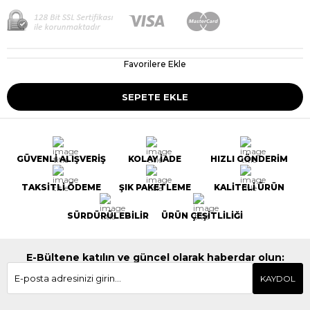
Favorilere Ekle
GÜVENLİ ALIŞVERİŞ
KOLAY İADE
HIZLI GÖNDERİM
TAKSİTLİ ÖDEME
ŞIK PAKETLEME
KALİTELİ ÜRÜN
SÜRDÜRÜLEBİLİR
ÜRÜN ÇEŞİTLİLİĞİ
E-Bültene katılın ve güncel olarak haberdar olun:
KAYDOL