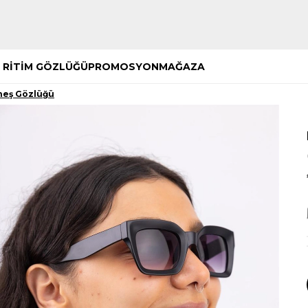
Hemen Keşfet
Hemen Keşfet
 RİTİM GÖZLÜĞÜ
PROMOSYON
MAĞAZA
neş Gözlüğü