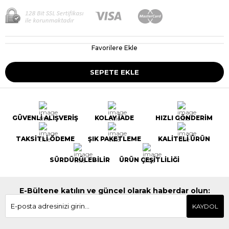
Favorilere Ekle
GÜVENLİ ALIŞVERİŞ
KOLAY İADE
HIZLI GÖNDERİM
TAKSİTLİ ÖDEME
ŞIK PAKETLEME
KALİTELİ ÜRÜN
SÜRDÜRÜLEBİLİR
ÜRÜN ÇEŞİTLİLİĞİ
E-Bültene katılın ve güncel olarak haberdar olun:
KAYDOL