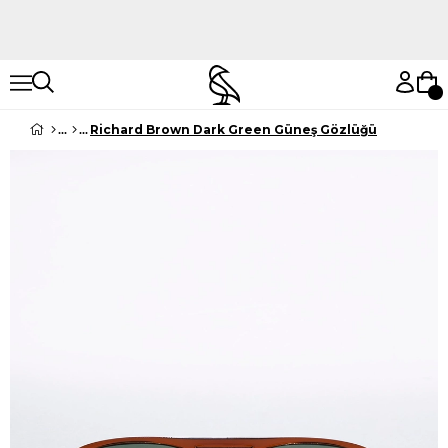
Hemen Keşfet
Hemen Keşfet
Richard Brown Dark Green Güneş Gözlüğü