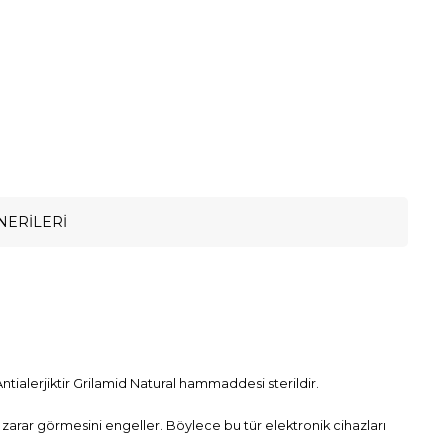
NERILERI
ntialerjiktir Grilamid Natural hammaddesi sterildir.
zin zarar görmesini engeller. Böylece bu tür elektronik cihazları