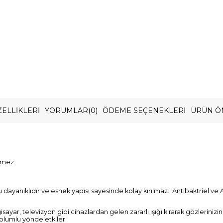
ELLIKLERI
YORUMLAR
(0)
ÖDEME SEÇENEKLERI
ÜRÜN Ö
ermez.
ayanıklıdır ve esnek yapısı sayesinde kolay kırılmaz. Antibaktriel ve A
gisayar, televizyon gibi cihazlardan gelen zararlı ışığı kırarak gözlerini
 olumlu yönde etkiler.