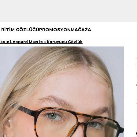
Hemen Keşfet
Hemen Keşfet
 RİTİM GÖZLÜĞÜ
PROMOSYON
MAĞAZA
agic Leopard Mavi Işık Koruyucu Gözlük