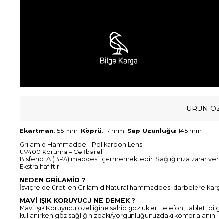
ÜRÜN ÖZ
Ekartman
: 55 mm
Köprü
: 17 mm
Sap Uzunluğu:
145 mm
Grilamid Hammadde – Polikarbon Lens
UV400 Koruma – Ce İbareli
Bisfenol A (BPA) maddesi içermemektedir. Sağlığınıza zarar v
Ekstra hafiftir.
NEDEN GRİLAMİD ?
İsviçre’de üretilen Grilamid Natural hammaddesi darbelere karşı d
MAVİ IŞIK KORUYUCU NE DEMEK ?
Mavi Işık Koruyucu özelliğine sahip gözlükler; telefon, tablet, bil
kullanırken göz sağlığınızdaki/yorgunluğunuzdaki konfor alanını