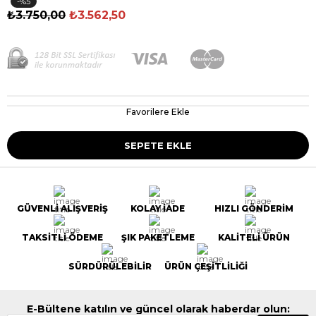
5
₺3.750,00
₺3.562,50
Favorilere Ekle
GÜVENLİ ALIŞVERİŞ
KOLAY İADE
HIZLI GÖNDERİM
TAKSİTLİ ÖDEME
ŞIK PAKETLEME
KALİTELİ ÜRÜN
SÜRDÜRÜLEBİLİR
ÜRÜN ÇEŞİTLİLİĞİ
E-Bültene katılın ve güncel olarak haberdar olun: