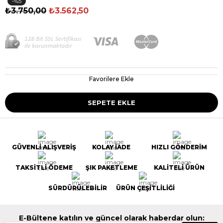
5
₺3.750,00
₺3.562,50
Favorilere Ekle
GÜVENLİ ALIŞVERİŞ
KOLAY İADE
HIZLI GÖNDERİM
TAKSİTLİ ÖDEME
ŞIK PAKETLEME
KALİTELİ ÜRÜN
SÜRDÜRÜLEBİLİR
ÜRÜN ÇEŞİTLİLİĞİ
E-Bültene katılın ve güncel olarak haberdar olun: