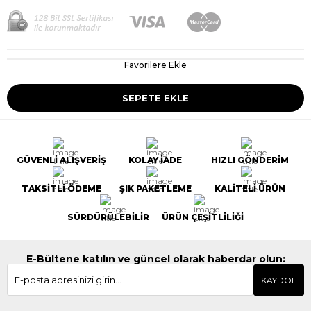
Favorilere Ekle
GÜVENLİ ALIŞVERİŞ
KOLAY İADE
HIZLI GÖNDERİM
TAKSİTLİ ÖDEME
ŞIK PAKETLEME
KALİTELİ ÜRÜN
SÜRDÜRÜLEBİLİR
ÜRÜN ÇEŞİTLİLİĞİ
E-Bültene katılın ve güncel olarak haberdar olun:
KAYDOL