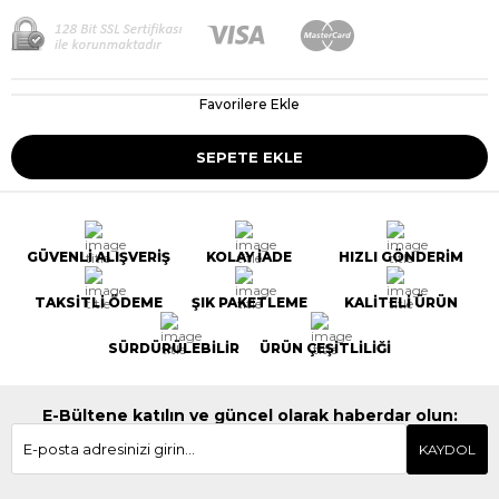
Favorilere Ekle
GÜVENLİ ALIŞVERİŞ
KOLAY İADE
HIZLI GÖNDERİM
TAKSİTLİ ÖDEME
ŞIK PAKETLEME
KALİTELİ ÜRÜN
SÜRDÜRÜLEBİLİR
ÜRÜN ÇEŞİTLİLİĞİ
E-Bültene katılın ve güncel olarak haberdar olun:
KAYDOL