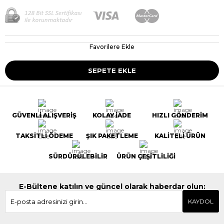
Favorilere Ekle
GÜVENLİ ALIŞVERİŞ
KOLAY İADE
HIZLI GÖNDERİM
TAKSİTLİ ÖDEME
ŞIK PAKETLEME
KALİTELİ ÜRÜN
SÜRDÜRÜLEBİLİR
ÜRÜN ÇEŞİTLİLİĞİ
E-Bültene katılın ve güncel olarak haberdar olun:
KAYDOL