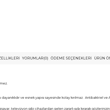
ELLIKLERI
YORUMLAR
(0)
ÖDEME SEÇENEKLERI
ÜRÜN Ö
rmez.
ayanıklıdır ve esnek yapısı sayesinde kolay kırılmaz. Antibaktriel ve A
gisayar, televizyon gibi cihazlardan gelen zararlı ışığı kırarak gözlerini