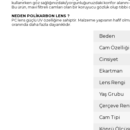
kullanırken göz sağlığınızdaki/yorgunluğunuzdaki konfor alanını
Bu ürün, mavi filtreli camları olan bir koruyucu gözlük olup tıbbi
NEDEN POLİKARBON LENS ?
PC lens güçlü UV özelliğine sahiptir. Malzeme yapısının hafif olm
oranında daha fazla dayanıklıdır.
Beden
Cam Özelliği
Cinsiyet
Ekartman
Lens Rengi
Yaş Grubu
Çerçeve Ren
Cam Tipi
Köprü Ölçüs