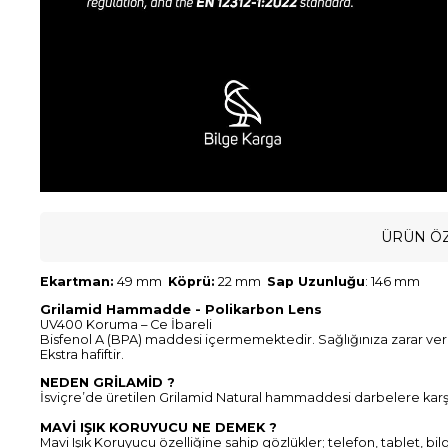
ÜRÜN ÖZ
Ekartman:
49 mm
Köprü:
22 mm
Sap Uzunluğu
: 146 mm
Grilamid Hammadde - Polikarbon Lens
UV400 Koruma – Ce İbareli
Bisfenol A (BPA) maddesi içermemektedir. Sağlığınıza zarar ve
Ekstra hafiftir.
NEDEN GRİLAMİD ?
İsviçre’de üretilen Grilamid Natural hammaddesi darbelere karşı d
MAVİ IŞIK KORUYUCU NE DEMEK ?
Mavi Işık Koruyucu özelliğine sahip gözlükler; telefon, tablet, bil