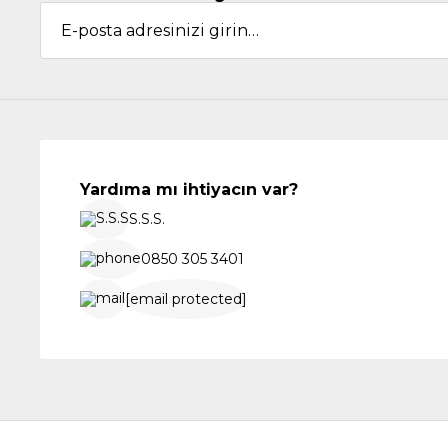
Yardıma mı ihtiyacın var?
S.S.S.
0850 305 3401
[email protected]