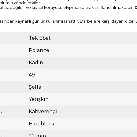
 olumlu yönde etkiler.
 cihaz değildir ve kişisel koruyucu ekipman olarak sınıflandırılmaktadır.
O
asından kaynaklı günlük kullanımı rahattır. Darbelere karşı dayanıklıdır
Tek Ebat
Polarize
Kadın
49
Şeffaf
Yetişkin
k
Kahverengi
Blueblock
ü
22 mm