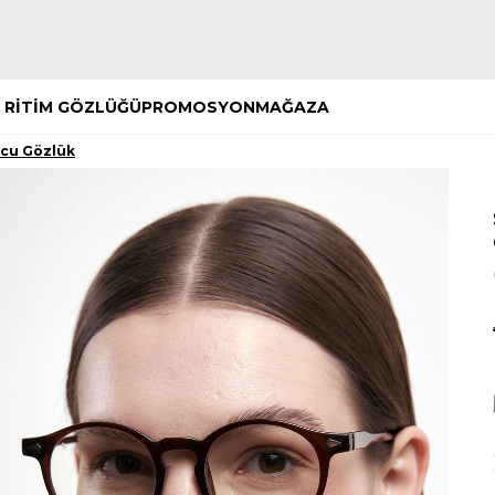
Hemen Keşfet
Hemen Keşfet
 RİTİM GÖZLÜĞÜ
PROMOSYON
MAĞAZA
ucu Gözlük