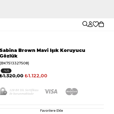
Sabina Brown Mavi Işık Koruyucu
Gözlük
(BK7513327508)
15
₺1.320,00
₺1.122,00
Favorilere Ekle