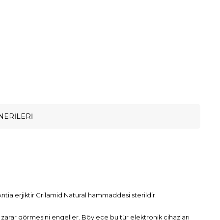
NERILERI
ntialerjiktir Grilamid Natural hammaddesi sterildir.
zin zarar görmesini engeller. Böylece bu tür elektronik cihazları