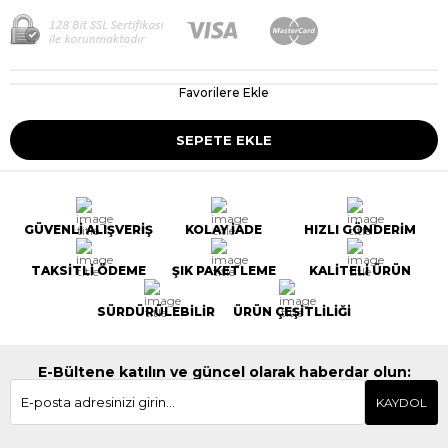
Favorilere Ekle
GÜVENLİ ALIŞVERİŞ
KOLAY İADE
HIZLI GÖNDERİM
TAKSİTLİ ÖDEME
ŞIK PAKETLEME
KALİTELİ ÜRÜN
SÜRDÜRÜLEBİLİR
ÜRÜN ÇEŞİTLİLİĞİ
E-Bültene katılın ve güncel olarak haberdar olun:
KAYDOL