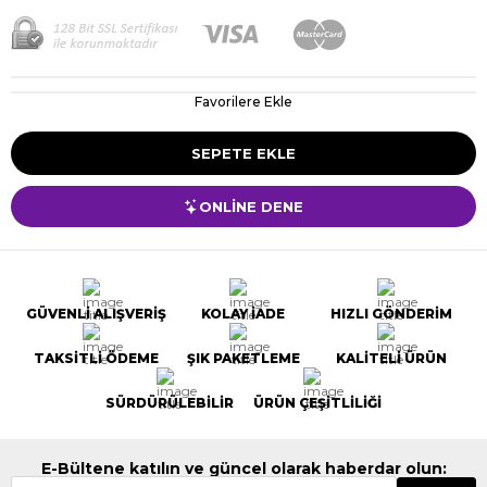
Favorilere Ekle
ONLİNE DENE
GÜVENLİ ALIŞVERİŞ
KOLAY İADE
HIZLI GÖNDERİM
TAKSİTLİ ÖDEME
ŞIK PAKETLEME
KALİTELİ ÜRÜN
SÜRDÜRÜLEBİLİR
ÜRÜN ÇEŞİTLİLİĞİ
E-Bültene katılın ve güncel olarak haberdar olun: