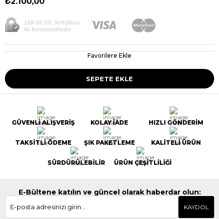
₺2.100,00
Favorilere Ekle
GÜVENLİ ALIŞVERİŞ
KOLAY İADE
HIZLI GÖNDERİM
TAKSİTLİ ÖDEME
ŞIK PAKETLEME
KALİTELİ ÜRÜN
SÜRDÜRÜLEBİLİR
ÜRÜN ÇEŞİTLİLİĞİ
E-Bültene katılın ve güncel olarak haberdar olun:
KAYDOL