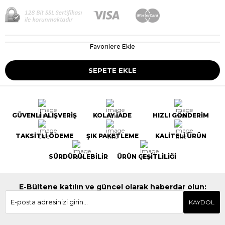
Favorilere Ekle
GÜVENLİ ALIŞVERİŞ
KOLAY İADE
HIZLI GÖNDERİM
TAKSİTLİ ÖDEME
ŞIK PAKETLEME
KALİTELİ ÜRÜN
SÜRDÜRÜLEBİLİR
ÜRÜN ÇEŞİTLİLİĞİ
E-Bültene katılın ve güncel olarak haberdar olun:
KAYDOL