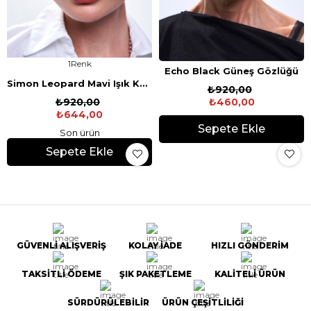
1
Echo Black Güneş Gözlüğü
Simon Leopard Mavi Işık Koruyucu Gözlük
₺920,00
₺920,00
₺460,00
₺644,00
Sepete Ekle
Son ürün
Sepete Ekle
GÜVENLİ ALIŞVERİŞ
KOLAY İADE
HIZLI GÖNDERİM
TAKSİTLİ ÖDEME
ŞIK PAKETLEME
KALİTELİ ÜRÜN
SÜRDÜRÜLEBİLİR
ÜRÜN ÇEŞİTLİLİĞİ