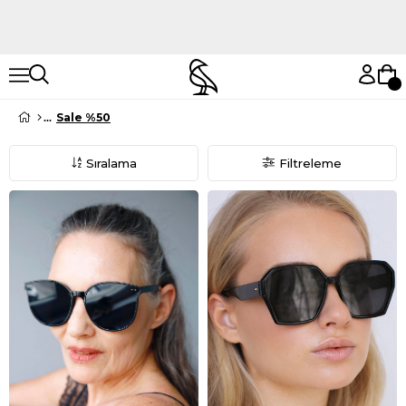
Hemen Keşfet
Hemen Keşfet
Sale %50
Sıralama
Filtreleme