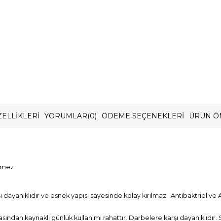
ELLIKLERI
YORUMLAR
(0)
ÖDEME SEÇENEKLERI
ÜRÜN Ö
rmez.
ayanıklıdır ve esnek yapısı sayesinde kolay kırılmaz. Antibaktriel ve A
asından kaynaklı günlük kullanımı rahattır. Darbelere karşı dayanıklıdır