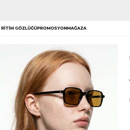
Hemen Keşfet
Hemen Keşfet
 RİTİM GÖZLÜĞÜ
PROMOSYON
MAĞAZA