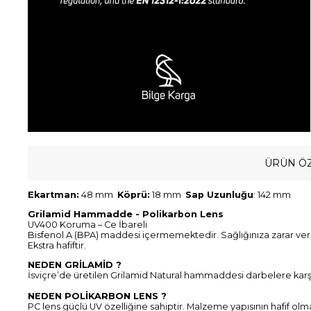
ÜRÜN ÖZ
Ekartman:
48 mm
Köprü:
18 mm
Sap Uzunluğu
: 142 mm
Grilamid Hammadde - Polikarbon Lens
UV400 Koruma – Ce İbareli
Bisfenol A (BPA) maddesi içermemektedir. Sağlığınıza zarar ve
Ekstra hafiftir.
NEDEN GRİLAMİD ?
İsviçre’de üretilen Grilamid Natural hammaddesi darbelere karşı d
NEDEN POLİKARBON LENS ?
PC lens güçlü UV özelliğine sahiptir. Malzeme yapısının hafif olm