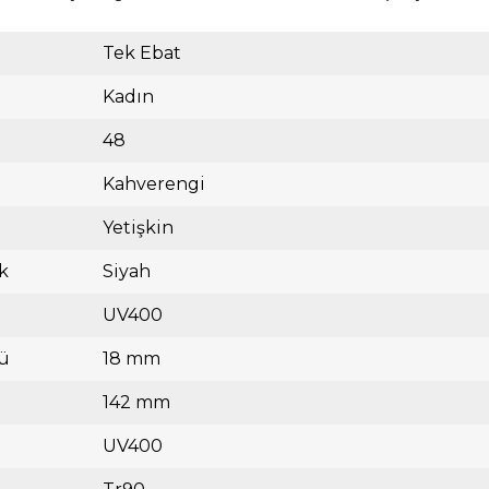
Tek Ebat
Kadın
48
Kahverengi
Yetişkin
k
Siyah
UV400
ü
18 mm
142 mm
UV400