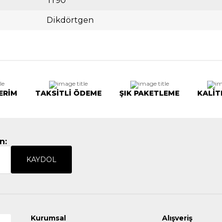
Tr90
Dikdörtgen
ERİM
TAKSİTLİ ÖDEME
ŞIK PAKETLEME
KALİT
n:
KAYDOL
Kurumsal
Alışveriş