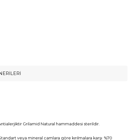
NERILERI
ntialerjiktir Grilamid Natural hammaddesi sterildir.
. Standart veya mineral camlara göre kırılmalara karşı %70