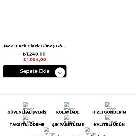
Jack Black Black Güneş Gözlüğü
₺1.240,00
₺1.054,00
Sepete Ekle
GÜVENLİ ALIŞVERİŞ
KOLAY İADE
HIZLI GÖNDERİM
TAKSİTLİ ÖDEME
ŞIK PAKETLEME
KALİTELİ ÜRÜN