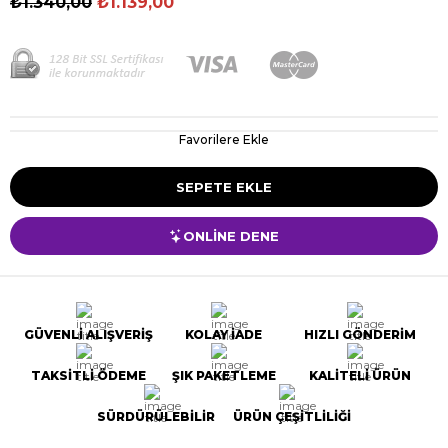
₺1.340,00
₺1.139,00
Favorilere Ekle
ONLİNE DENE
GÜVENLİ ALIŞVERİŞ
KOLAY İADE
HIZLI GÖNDERİM
TAKSİTLİ ÖDEME
ŞIK PAKETLEME
KALİTELİ ÜRÜN
SÜRDÜRÜLEBİLİR
ÜRÜN ÇEŞİTLİLİĞİ